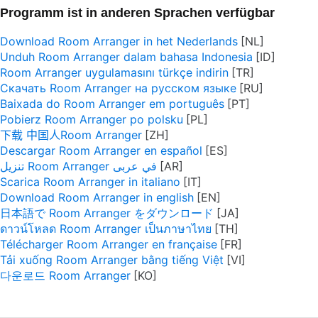
Programm ist in anderen Sprachen verfügbar
Download Room Arranger in het Nederlands
Unduh Room Arranger dalam bahasa Indonesia
Room Arranger uygulamasını türkçe indirin
Скачать Room Arranger на русском языке
Baixada do Room Arranger em português
Pobierz Room Arranger po polsku
下载 中国人Room Arranger
Descargar Room Arranger en español
تنزيل Room Arranger في عربى
Scarica Room Arranger in italiano
Download Room Arranger in english
日本語で Room Arranger をダウンロード
ดาวน์โหลด Room Arranger เป็นภาษาไทย
Télécharger Room Arranger en française
Tải xuống Room Arranger bằng tiếng Việt
다운로드 Room Arranger