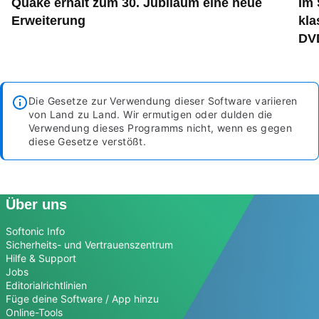
Quake erhält zum 30. Jubiläum eine neue
Im 
Erweiterung
kla
DVD
Die Gesetze zur Verwendung dieser Software variieren
von Land zu Land. Wir ermutigen oder dulden die
Verwendung dieses Programms nicht, wenn es gegen
diese Gesetze verstößt.
Über uns
Softonic Info
Sicherheits- und Vertrauenszentrum
Hilfe & Support
Jobs
Editorialrichtlinien
Füge deine Software / App hinzu
Online-Tools