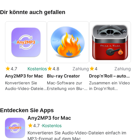
Dir könnte auch gefallen
4.7
Kostenlos
4.8
Zahlung
4
Zahlung
Any2MP3 for Mac
Blu-ray Creator
Drop’n’Roll – automatic movie maker
Konvertieren Sie
Mac-Software zur
Zusammen ein Video
Audio-Video-Dateien
Erstellung von Blu-
in Drop'n'Roll
einfach im MP3-
Rays
bearbeiten -
Format auf dem Mac
Automatischer
Filmemacher
Entdecken Sie Apps
Any2MP3 for Mac
4.7
Kostenlos
Konvertieren Sie Audio-Video-Dateien einfach im
MP3-Format auf dem Mac